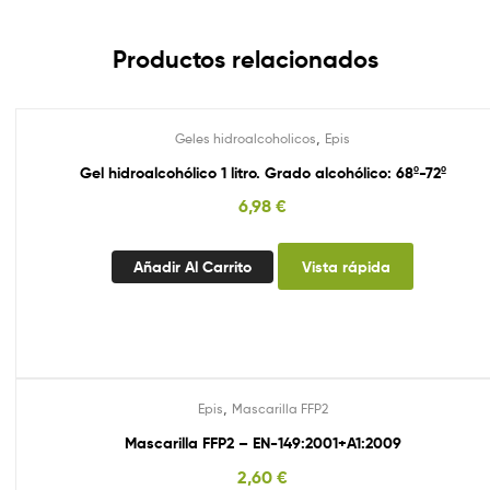
Productos relacionados
,
Geles hidroalcoholicos
Epis
Gel hidroalcohólico 1 litro. Grado alcohólico: 68º-72º
6,98
€
Añadir Al Carrito
Vista rápida
,
Epis
Mascarilla FFP2
Mascarilla FFP2 – EN-149:2001+A1:2009
2,60
€