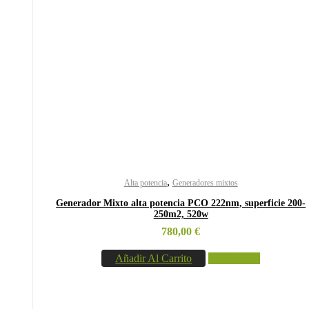
,
Alta potencia
Generadores mixtos
Generador Mixto alta potencia PCO 222nm, superficie 200-
250m2, 520w
780,00
€
Añadir Al Carrito
Vista rápida