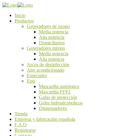
Inicio
Productos
Generadores de ozono
Media potencia
Alta potencia
Domiciliarios
Generadores mixtos
Media potencia
Alta potencia
Arcos de desinfección
Aire acondicionado
Especiales
Epis
Mascarilla quirúrgica
Mascarilla FFP2
Gafas de protección
Geles hidroalcoholicos
Dispensadores
Tienda
Empresa y fabricación española
F.A.Q
Registrarse
Contacto