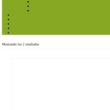
Gafas de protección
Geles hidroalcoholicos
Dispensadores
Tienda
Empresa y fabricación española
F.A.Q
Registrarse
Contacto
Mostrando los 2 resultados