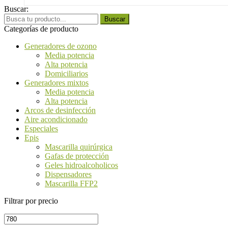
Buscar:
Search
Buscar
for:
Categorías de producto
Generadores de ozono
Media potencia
Alta potencia
Domiciliarios
Generadores mixtos
Media potencia
Alta potencia
Arcos de desinfección
Aire acondicionado
Especiales
Epis
Mascarilla quirúrgica
Gafas de protección
Geles hidroalcoholicos
Dispensadores
Mascarilla FFP2
Filtrar por precio
Precio
Precio