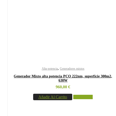
,
Alta potencia
Generadores mixtos
Generador Mixto alta potencia PCO 222nm, superficie 300m2,
630W
960,00
€
Añadir Al Carrito
Vista rápida